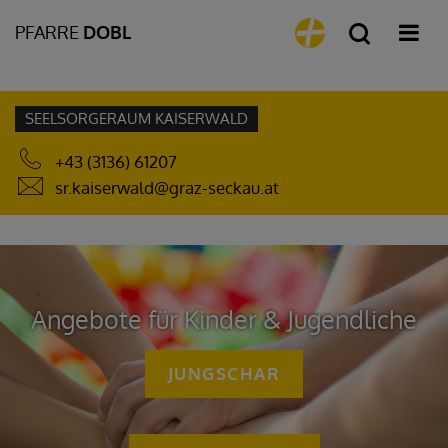
PFARRE
DOBL
SEELSORGERAUM KAISERWALD
+43 (3136) 61207
sr.kaiserwald@graz-seckau.at
Angebote für Kinder & Jugendliche
JUNGSCHAR