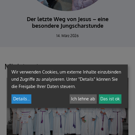
Der letzte Weg von Jesus – eine
Ju
besondere Jungscharstunde
14. März 2026
Ministranten
Wir verwenden Cookies, um externe Inhalte einzubinden
und Zugriffe zu analysieren. Unter "Details" können Sie
die Freigabe Ihrer Daten steuern.
Details
...
Ich lehne ab
Das ist ok