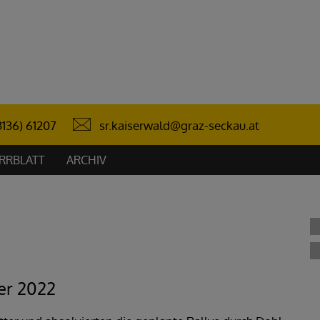
sr.kaiserwald@graz-seckau.at
3136) 61207
RRBLATT
ARCHIV
er 2022