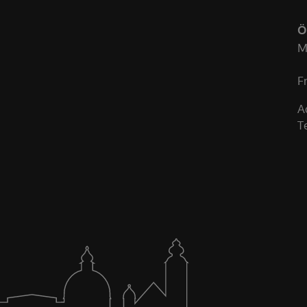
Ö
M
F
A
T