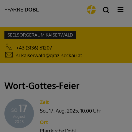
PFARRE
DOBL
SEELSORGERAUM KAISERWALD
+43 (3136) 61207
sr.kaiserwald@graz-seckau.at
Wort-Gottes-Feier
Zeit
17
SO
So., 17. Aug. 2025,
10:00 Uhr
August
Ort
2025
Pfarrkirche Dobl